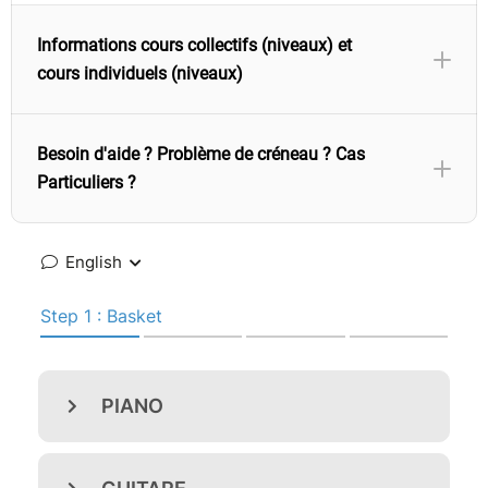
Informations cours collectifs (niveaux) et
cours individuels (niveaux)
Besoin d'aide ? Problème de créneau ? Cas
Particuliers ?
Vous ne trouvez pas le créneau adapté à vos
recherches ?
Vous souhaitez bénéficier d'une durée de cours
individuel plus grande (45 ou 60 minutes) ?
L'élève est en situation de handicap, à mobilité
réduite ou ayant des troubles du spectre de
l'autisme