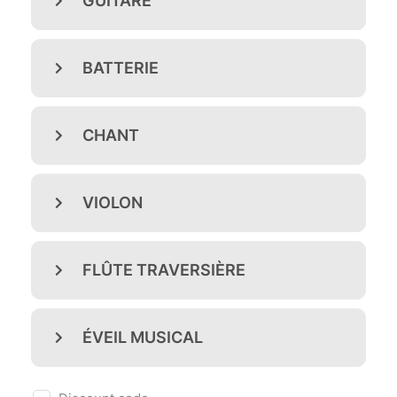
(D1) Première année : 6 à 9 ans
(D2) Deuxième année : 7 à 10 ans
(D3) Troisième année : 8 à 11 ans
(M1) Quatrième année : 9 à 12 ans
(M2) Cinquième année : 10 à 13 ans
(M3) Sixième année : 11 à 14 ans