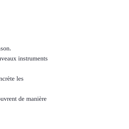
nson.
ouveaux instruments
ncrète les
couvrent de manière