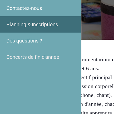
Contactez-nous
Planning & Inscriptions
Des questions ?
Concerts de fin d'année
L'instrumentarium es
de 5 et 6 ans.
L'objectif principal
expression corporell
saxophone, chant).
En fin d'année, chaq
souhaite apprendre.