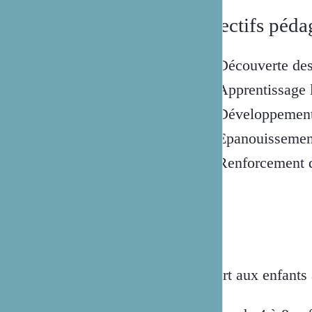
Objectifs péda
Découverte des
Apprentissage l
Développement 
Epanouissement
Renforcement de
Ouvert aux enfants 