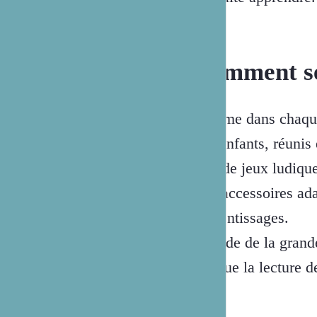
Comment se 
Comme dans chaque a
Les enfants, réunis
à l'aide jeux ludiqu
Des accessoires ada
apprentissages.
A l'aide de la gran
ludique la lecture d